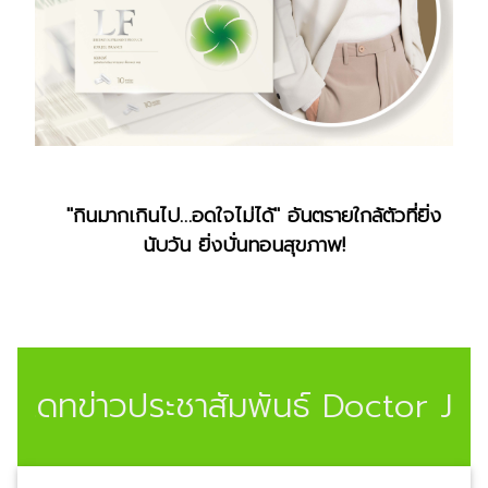
"กินมากเกินไป…อดใจไม่ได้" อันตรายใกล้ตัวที่ยิ่ง
นับวัน ยิ่งบั่นทอนสุขภาพ!
พเดทข่าวประชาสัมพันธ์ Doctor Jel