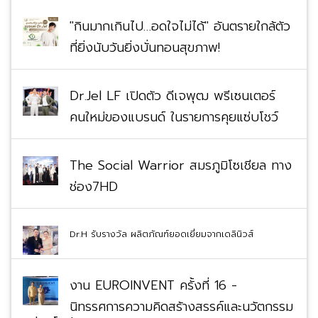
"กินมากเกินไป…อดใจไม่ได้" อันตรายใกล้ตัว
ที่ยิ่งนับวันยิ่งบั่นทอนสุขภาพ!
Dr.Jel LF เปิดตัว ดีเจพุฒ พรีเซนเตอร์
คนใหม่ของแบรนด์ ในรายการคุยแซ่บโชว์
The Social Warrior สมรภูมิโซเชียล ทาง
ช่อง7HD
Dr.H รับรางวัล ผลิตภัณฑ์ยอดเยี่ยมจากเดลินิวส์
งาน EUROINVENT ครั้งที่ 16 -
นิทรรศการความคิดสร้างสรรค์และนวัตกรรม