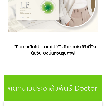
"กินมากเกินไป…อดใจไม่ได้" อันตรายใกล้ตัวที่ยิ่ง
นับวัน ยิ่งบั่นทอนสุขภาพ!
อัพเดทข่าวประชาสัมพันธ์ Doctor Jel