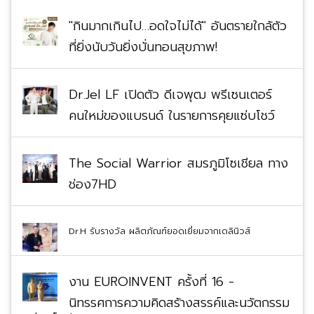
"กินมากเกินไป…อดใจไม่ได้" อันตรายใกล้ตัว
ที่ยิ่งนับวันยิ่งบั่นทอนสุขภาพ!
Dr.Jel LF เปิดตัว ดีเจพุฒ พรีเซนเตอร์
คนใหม่ของแบรนด์ ในรายการคุยแซ่บโชว์
The Social Warrior สมรภูมิโซเชียล ทาง
ช่อง7HD
Dr.H รับรางวัล ผลิตภัณฑ์ยอดเยี่ยมจากเดลินิวส์
งาน EUROINVENT ครั้งที่ 16 -
นิทรรศการความคิดสร้างสรรค์และนวัตกรรม