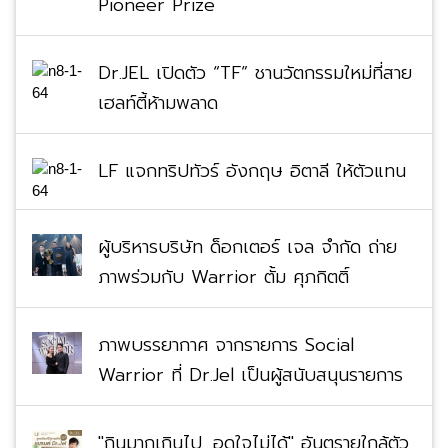
Dr.JEL เปิดตัว “TF” ชานวัตกรรมใหม่ที่สาย
เฮลท์ตี้ห้ามพลาด
LF แจกทริปทัวร์ อังกฤษ อิตาลี ให้ตัวแทน
ผู้บริหารบริษัท ด็อกเตอร์ เจล จำกัด ถ่าย
ภาพร่วมกับ Warrior ตั้ม ศุภกิตติ์
ภาพบรรยากาศ จากรายการ Social
Warrior ที่ Dr.Jel เป็นผู้สนับสนุนรายการ
"กินมากเกินไป…อดใจไม่ได้" อันตรายใกล้ตัว