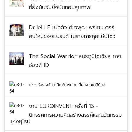
ที่ยิ่งนับวันยิ่งบั่นทอนสุขภาพ!
Dr.Jel LF เปิดตัว ดีเจพุฒ พรีเซนเตอร์
คนใหม่ของแบรนด์ ในรายการคุยแซ่บโชว์
The Social Warrior สมรภูมิโซเชียล ทาง
ช่อง7HD
Dr.H รับรางวัล ผลิตภัณฑ์ยอดเยี่ยมจากเดลินิวส์
งาน EUROINVENT ครั้งที่ 16 -
นิทรรศการความคิดสร้างสรรค์และนวัตกรรม
แห่งยุโรป