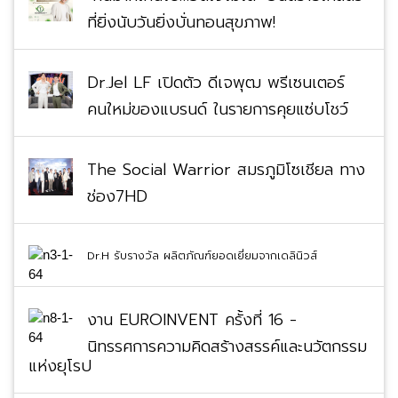
ที่ยิ่งนับวันยิ่งบั่นทอนสุขภาพ!
Dr.Jel LF เปิดตัว ดีเจพุฒ พรีเซนเตอร์
คนใหม่ของแบรนด์ ในรายการคุยแซ่บโชว์
The Social Warrior สมรภูมิโซเชียล ทาง
ช่อง7HD
Dr.H รับรางวัล ผลิตภัณฑ์ยอดเยี่ยมจากเดลินิวส์
งาน EUROINVENT ครั้งที่ 16 -
นิทรรศการความคิดสร้างสรรค์และนวัตกรรม
แห่งยุโรป