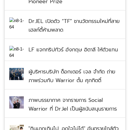
Dr.JEL เปิดตัว “TF” ชานวัตกรรมใหม่ที่สาย
เฮลท์ตี้ห้ามพลาด
LF แจกทริปทัวร์ อังกฤษ อิตาลี ให้ตัวแทน
ผู้บริหารบริษัท ด็อกเตอร์ เจล จำกัด ถ่าย
ภาพร่วมกับ Warrior ตั้ม ศุภกิตติ์
ภาพบรรยากาศ จากรายการ Social
Warrior ที่ Dr.Jel เป็นผู้สนับสนุนรายการ
"กินมากเกินไป…อดใจไม่ได้" อันตรายใกล้ตัว