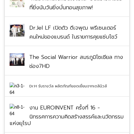
ที่ยิ่งนับวันยิ่งบั่นทอนสุขภาพ!
Dr.Jel LF เปิดตัว ดีเจพุฒ พรีเซนเตอร์
คนใหม่ของแบรนด์ ในรายการคุยแซ่บโชว์
The Social Warrior สมรภูมิโซเชียล ทาง
ช่อง7HD
Dr.H รับรางวัล ผลิตภัณฑ์ยอดเยี่ยมจากเดลินิวส์
งาน EUROINVENT ครั้งที่ 16 -
นิทรรศการความคิดสร้างสรรค์และนวัตกรรม
แห่งยุโรป