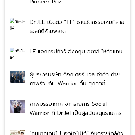
Dr.JEL เปิดตัว “TF” ชานวัตกรรมใหม่ที่สาย
เฮลท์ตี้ห้ามพลาด
LF แจกทริปทัวร์ อังกฤษ อิตาลี ให้ตัวแทน
ผู้บริหารบริษัท ด็อกเตอร์ เจล จำกัด ถ่าย
ภาพร่วมกับ Warrior ตั้ม ศุภกิตติ์
ภาพบรรยากาศ จากรายการ Social
Warrior ที่ Dr.Jel เป็นผู้สนับสนุนรายการ
"กินมากเกินไป…อดใจไม่ได้" อันตรายใกล้ตัว