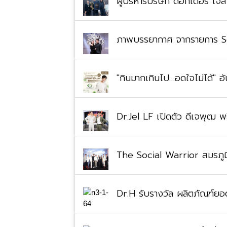
ผู้บริหารบริษัท ด็อกเตอร์ เจ
ภาพบรรยากาศ จากรายการ Soci
"กินมากเกินไป…อดใจไม่ได้" อัน
Dr.Jel LF เปิดตัว ดีเจพุฒ 
The Social Warrior สมรภูม
Dr.H รับรางวัล ผลิตภัณฑ์ยอด