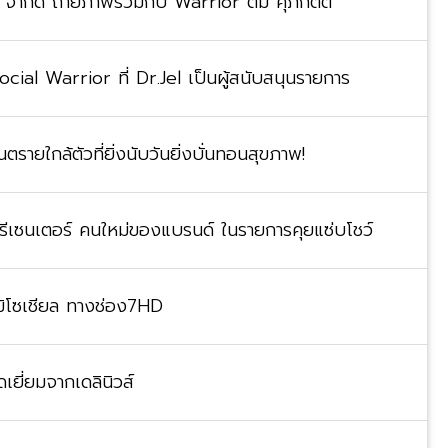
ล จำกัด ถ่ายภาพร่วมกับ Warrior ตั้ม ศุภกิตติ์
al Warrior ที่ Dr.Jel เป็นผู้สนับสนุนรายการ
ตรายใกล้ตัวที่ยิ่งนับวันยิ่งบั่นทอนสุขภาพ!
พรีเซนเตอร์ คนใหม่ของแบรนด์ ในรายการคุยแซ่บโชว์
ิโซเชียล ทางช่อง7HD
เยี่ยมจากเดลินิวส์